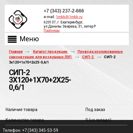
+7 (343) 237-2-666
e-mail:
1mkk@1mkk.ru
620137, г. Екатеринбург,
ул.Данилы Зверева, 31, литер Р
Партнеры
ОБРАТНЫЙ ЗВОНОК
Главная
Каталог продукции
Провода изолированные
самонесущие для воздушных ЛЭП
СИП-2
СИП-2
3х120+1х70+2х25-0,6/1
СИП-2
3Х120+1Х70+2Х25-
0,6/1
Наличие товара
Под заказ
Количество товара
0
(на складе)
Телефон: +7 (343) 345-53-59