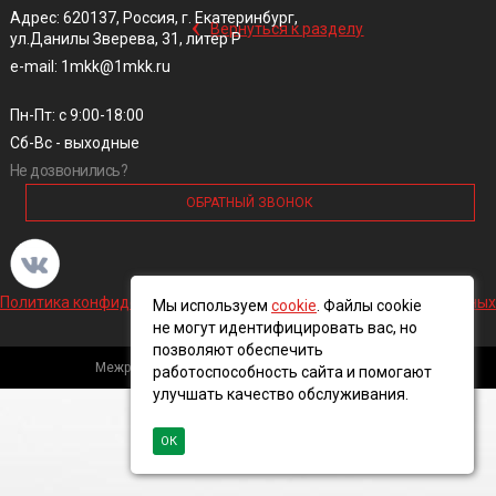
‹
Адрес: 620137, Россия, г. Екатеринбург,
Вернуться к разделу
ул.Данилы Зверева, 31, литер Р
e-mail: 1mkk@1mkk.ru
Пн-Пт: с 9:00-18:00
Сб-Вс - выходные
Не дозвонились?
ОБРАТНЫЙ ЗВОНОК
Политика конфиденциальности и обработки персональных данных
Мы используем
cookie
. Файлы cookie
не могут идентифицировать вас, но
позволяют обеспечить
Межрегиональная кабельная компания, 2016 ©
работоспособность сайта и помогают
улучшать качество обслуживания.
ОК