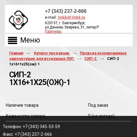
+7 (343) 237-2-666
e-mail:
1mkk@1mkk.ru
620137, г. Екатеринбург,
ул.Данилы Зверева, 31, литер Р
Партнеры
ОБРАТНЫЙ ЗВОНОК
Главная
Каталог продукции
Провода изолированные
самонесущие для воздушных ЛЭП
СИП-2
СИП-2
1х16+1х25(ож)-1
СИП-2
1Х16+1Х25(ОЖ)-1
Наличие товара
Под заказ
Количество товара
0
(на складе)
Телефон: +7 (343) 345-53-59
Факс: +7 (343) 237-2-666