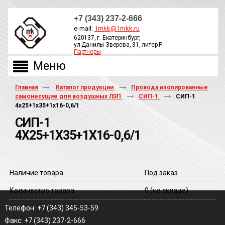
+7 (343) 237-2-666
e-mail:
1mkk@1mkk.ru
620137, г. Екатеринбург,
ул.Данилы Зверева, 31, литер Р
Партнеры
ОБРАТНЫЙ ЗВОНОК
Главная
Каталог продукции
Провода изолированные
самонесущие для воздушных ЛЭП
СИП-1
СИП-1
4х25+1х35+1х16-0,6/1
СИП-1
4Х25+1Х35+1Х16-0,6/1
Наличие товара
Под заказ
Количество товара
0
(на складе)
Телефон: +7 (343) 345-53-59
Факс: +7 (343) 237-2-666