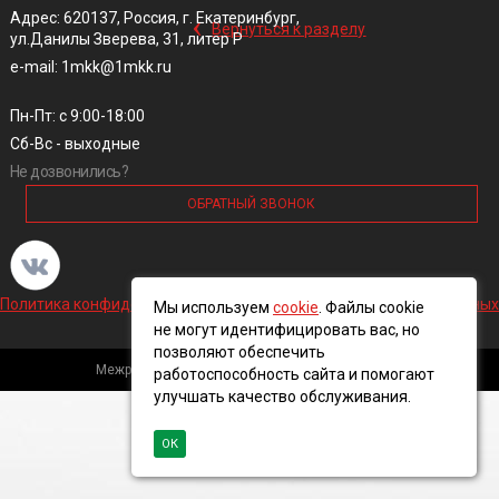
‹
Адрес: 620137, Россия, г. Екатеринбург,
Вернуться к разделу
ул.Данилы Зверева, 31, литер Р
e-mail: 1mkk@1mkk.ru
Пн-Пт: с 9:00-18:00
Сб-Вс - выходные
Не дозвонились?
ОБРАТНЫЙ ЗВОНОК
Политика конфиденциальности и обработки персональных данных
Мы используем
cookie
. Файлы cookie
не могут идентифицировать вас, но
позволяют обеспечить
Межрегиональная кабельная компания, 2016 ©
работоспособность сайта и помогают
улучшать качество обслуживания.
ОК