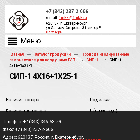
+7 (343) 237-2-666
e-mail:
1mkk@1mkk.ru
620137, г. Екатеринбург,
ул.Данилы Зверева, 31, литер Р
Партнеры
ОБРАТНЫЙ ЗВОНОК
Главная
Каталог продукции
Провода изолированные
самонесущие для воздушных ЛЭП
СИП-1
СИП-1
4х16+1х25-1
СИП-1 4Х16+1Х25-1
Наличие товара
Под заказ
Количество товара
0
(на складе)
Телефон: +7 (343) 345-53-59
Факс: +7 (343) 237-2-666
‹
Адрес: 620137, Россия, г. Екатеринбург,