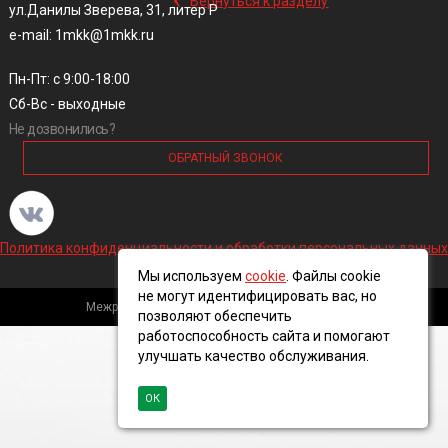
Вернуться к разделу
ул.Данилы Зверева, 31, литер Р
e-mail: 1mkk@1mkk.ru
Пн-Пт: с 9:00-18:00
Сб-Вс - выходные
Не дозвонились?
ОБРАТНЫЙ ЗВОНОК
Политика конфиденциальности и обработки персональных данных
Мы используем
cookie
. Файлы cookie
не могут идентифицировать вас, но
Межрегиональная кабельная компания, 2016 ©
позволяют обеспечить
работоспособность сайта и помогают
улучшать качество обслуживания.
ОК