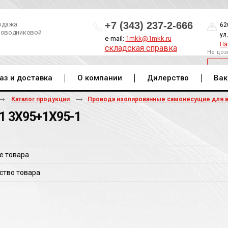
+7 (343) 237-2-666
одажа
62
роводниковой
ул
e-mail:
1mkk@1mkk.ru
Па
складская справка
Не доз
ОБ
аз и доставка
О компании
Дилерство
Вак
Каталог продукции
Провода изолированные самонесущие для 
1 3Х95+1Х95-1
е товара
ство товара