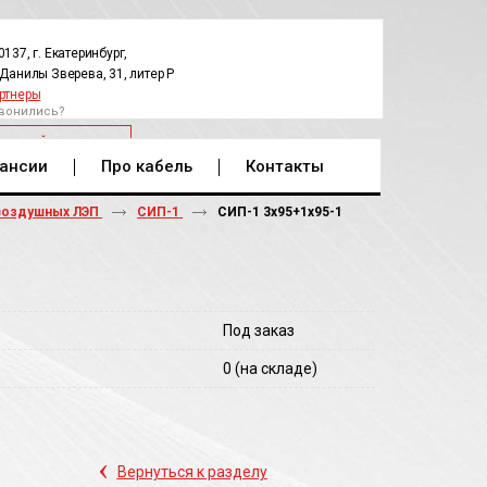
0137, г. Екатеринбург,
.Данилы Зверева, 31, литер Р
ртнеры
вонились?
РАТНЫЙ ЗВОНОК
ансии
Про кабель
Контакты
воздушных ЛЭП
СИП-1
СИП-1 3х95+1х95-1
Под заказ
0
(на складе)
‹
Вернуться к разделу