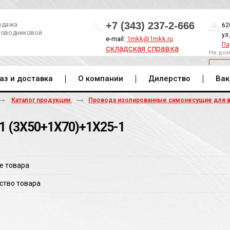
+7 (343) 237-2-666
одажа
62
роводниковой
ул
e-mail:
1mkk@1mkk.ru
Па
складская справка
Не доз
ОБ
аз и доставка
О компании
Дилерство
Вак
Каталог продукции
Провода изолированные самонесущие для 
1 (3Х50+1Х70)+1Х25-1
е товара
ство товара