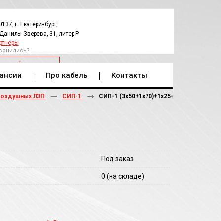
0137, г. Екатеринбург,
.Данилы Зверева, 31, литер Р
ртнеры
вонились?
РАТНЫЙ ЗВОНОК
ансии
Про кабель
Контакты
воздушных ЛЭП
СИП-1
СИП-1 (3х50+1х70)+1х25-
Под заказ
0
(на складе)