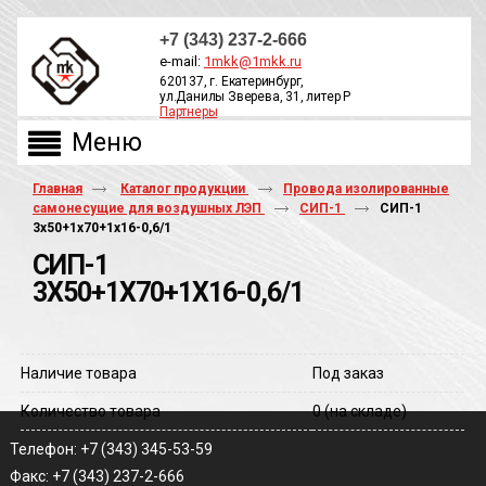
+7 (343) 237-2-666
e-mail:
1mkk@1mkk.ru
620137, г. Екатеринбург,
ул.Данилы Зверева, 31, литер Р
Партнеры
ОБРАТНЫЙ ЗВОНОК
Главная
Каталог продукции
Провода изолированные
самонесущие для воздушных ЛЭП
СИП-1
СИП-1
3х50+1х70+1х16-0,6/1
СИП-1
3Х50+1Х70+1Х16-0,6/1
Наличие товара
Под заказ
Количество товара
0
(на складе)
Телефон: +7 (343) 345-53-59
Факс: +7 (343) 237-2-666