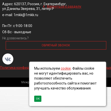
‹
Адрес: 620137, Россия, г. Екатеринбург,
Вернуться к разделу
ул.Данилы Зверева, 31, литер Р
e-mail: 1mkk@1mkk.ru
Пн-Пт: с 9:00-18:00
Сб-Вс - выходные
Не дозвонились?
ОБРАТНЫЙ ЗВОНОК
Политика конфиденциальности и обработки персональных данных
Мы используем
cookie
. Файлы cookie
не могут идентифицировать вас, но
позволяют обеспечить
Межрегиональная кабельная компания, 2016 ©
работоспособность сайта и помогают
улучшать качество обслуживания.
ОК