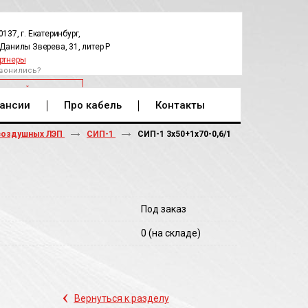
0137, г. Екатеринбург,
.Данилы Зверева, 31, литер Р
ртнеры
вонились?
РАТНЫЙ ЗВОНОК
ансии
Про кабель
Контакты
воздушных ЛЭП
СИП-1
СИП-1 3х50+1х70-0,6/1
Под заказ
0
(на складе)
‹
Вернуться к разделу