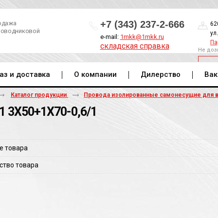
+7 (343) 237-2-666
одажа
62
роводниковой
ул
e-mail:
1mkk@1mkk.ru
Па
складская справка
Не доз
ОБ
аз и доставка
О компании
Дилерство
Вак
Каталог продукции
Провода изолированные самонесущие для 
1 3Х50+1Х70-0,6/1
е товара
ство товара