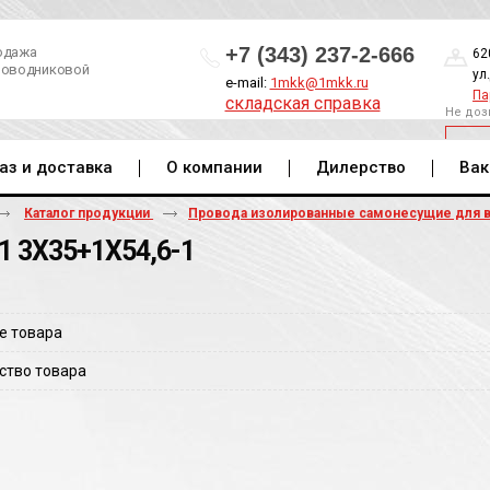
+7 (343) 237-2-666
одажа
62
роводниковой
ул
e-mail:
1mkk@1mkk.ru
Па
складская справка
Не доз
ОБ
аз и доставка
О компании
Дилерство
Вак
Каталог продукции
Провода изолированные самонесущие для 
1 3Х35+1Х54,6-1
е товара
ство товара