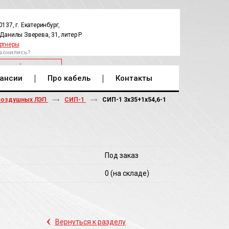
0137, г. Екатеринбург,
.Данилы Зверева, 31, литер Р
ртнеры
вонились?
РАТНЫЙ ЗВОНОК
ансии
Про кабель
Контакты
воздушных ЛЭП
СИП-1
СИП-1 3х35+1х54,6-1
Под заказ
0
(на складе)
‹
Вернуться к разделу