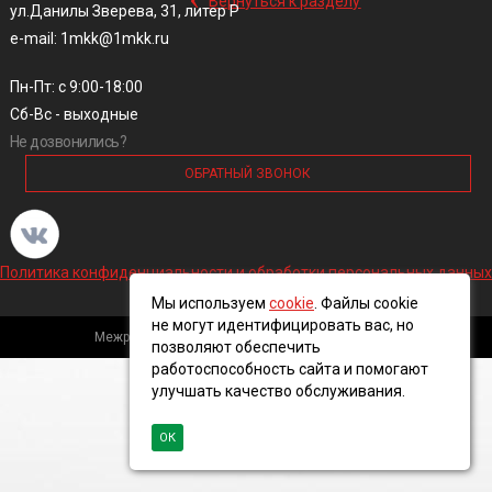
Вернуться к разделу
ул.Данилы Зверева, 31, литер Р
e-mail: 1mkk@1mkk.ru
Пн-Пт: с 9:00-18:00
Сб-Вс - выходные
Не дозвонились?
ОБРАТНЫЙ ЗВОНОК
Политика конфиденциальности и обработки персональных данных
Мы используем
cookie
. Файлы cookie
не могут идентифицировать вас, но
Межрегиональная кабельная компания, 2016 ©
позволяют обеспечить
работоспособность сайта и помогают
улучшать качество обслуживания.
ОК