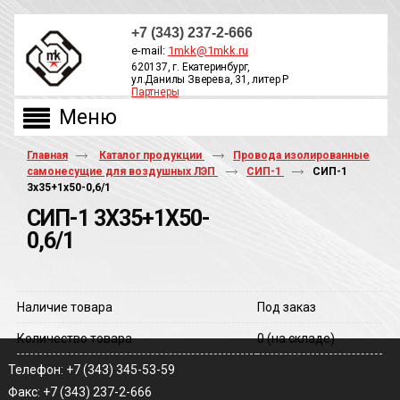
+7 (343) 237-2-666
e-mail:
1mkk@1mkk.ru
620137, г. Екатеринбург,
ул.Данилы Зверева, 31, литер Р
Партнеры
ОБРАТНЫЙ ЗВОНОК
Главная
Каталог продукции
Провода изолированные
самонесущие для воздушных ЛЭП
СИП-1
СИП-1
3х35+1х50-0,6/1
СИП-1 3Х35+1Х50-
0,6/1
Наличие товара
Под заказ
Количество товара
0
(на складе)
Телефон: +7 (343) 345-53-59
Факс: +7 (343) 237-2-666