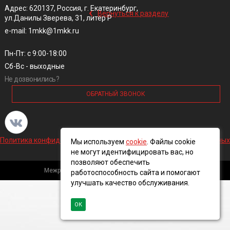
‹
Адрес: 620137, Россия, г. Екатеринбург,
Вернуться к разделу
ул.Данилы Зверева, 31, литер Р
e-mail: 1mkk@1mkk.ru
Пн-Пт: с 9:00-18:00
Сб-Вс - выходные
Не дозвонились?
ОБРАТНЫЙ ЗВОНОК
Политика конфиденциальности и обработки персональных данных
Мы используем
cookie
. Файлы cookie
не могут идентифицировать вас, но
позволяют обеспечить
Межрегиональная кабельная компания, 2016 ©
работоспособность сайта и помогают
улучшать качество обслуживания.
ОК