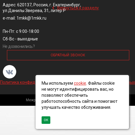
‹
Адрес: 620137, Россия, г. Екатеринбург,
Вернуться к разделу
ул.Данилы Зверева, 31, литер Р
e-mail: 1mkk@1mkk.ru
Пн-Пт: с 9:00-18:00
Сб-Вс - выходные
Не дозвонились?
ОБРАТНЫЙ ЗВОНОК
Политика конфиденциальности и обработки персональных данных
Мы используем
cookie
. Файлы cookie
не могут идентифицировать вас, но
позволяют обеспечить
Межрегиональная кабельная компания, 2016 ©
работоспособность сайта и помогают
улучшать качество обслуживания.
ОК