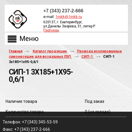
+7 (343) 237-2-666
e-mail:
1mkk@1mkk.ru
620137, г. Екатеринбург,
ул.Данилы Зверева, 31, литер Р
Партнеры
ОБРАТНЫЙ ЗВОНОК
Главная
Каталог продукции
Провода изолированные
самонесущие для воздушных ЛЭП
СИП-1
СИП-1
3х185+1х95-0,6/1
СИП-1 3Х185+1Х95-
0,6/1
Наличие товара
Под заказ
Количество товара
0
(на складе)
Телефон: +7 (343) 345-53-59
Факс: +7 (343) 237-2-666