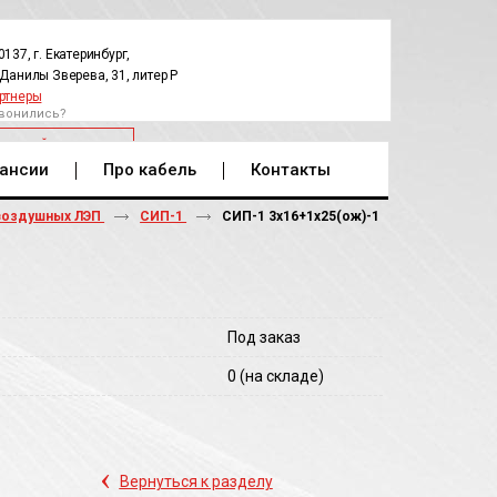
0137, г. Екатеринбург,
.Данилы Зверева, 31, литер Р
ртнеры
вонились?
РАТНЫЙ ЗВОНОК
ансии
Про кабель
Контакты
воздушных ЛЭП
СИП-1
СИП-1 3х16+1х25(ож)-1
Под заказ
0
(на складе)
‹
Вернуться к разделу