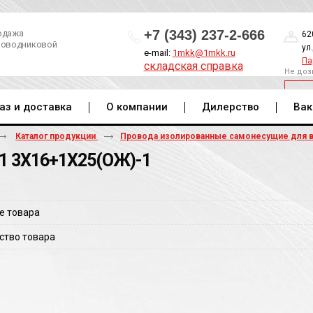
+7 (343) 237-2-666
одажа
62
роводниковой
ул
e-mail:
1mkk@1mkk.ru
Па
складская справка
Не доз
ОБ
аз и доставка
О компании
Дилерство
Вак
Каталог продукции
Провода изолированные самонесущие для 
1 3Х16+1Х25(ОЖ)-1
е товара
ство товара