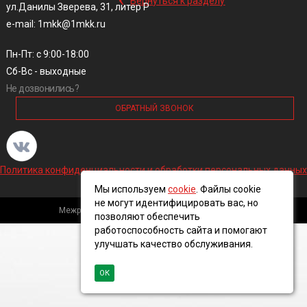
Вернуться к разделу
ул.Данилы Зверева, 31, литер Р
e-mail: 1mkk@1mkk.ru
Пн-Пт: с 9:00-18:00
Сб-Вс - выходные
Не дозвонились?
ОБРАТНЫЙ ЗВОНОК
Политика конфиденциальности и обработки персональных данных
Мы используем
cookie
. Файлы cookie
не могут идентифицировать вас, но
Межрегиональная кабельная компания, 2016 ©
позволяют обеспечить
работоспособность сайта и помогают
улучшать качество обслуживания.
ОК