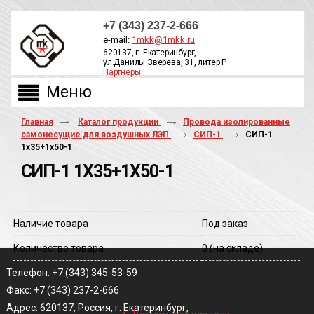
+7 (343) 237-2-666
e-mail:
1mkk@1mkk.ru
620137, г. Екатеринбург,
ул.Данилы Зверева, 31, литер Р
Партнеры
ОБРАТНЫЙ ЗВОНОК
Главная
Каталог продукции
Провода изолированные
самонесущие для воздушных ЛЭП
СИП-1
СИП-1
1х35+1х50-1
СИП-1 1Х35+1Х50-1
Наличие товара
Под заказ
Количество товара
0
(на складе)
Телефон: +7 (343) 345-53-59
Факс: +7 (343) 237-2-666
‹
Адрес: 620137, Россия, г. Екатеринбург,