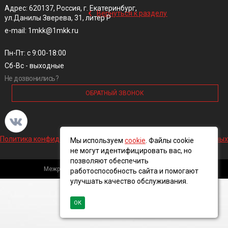
‹
Адрес: 620137, Россия, г. Екатеринбург,
Вернуться к разделу
ул.Данилы Зверева, 31, литер Р
e-mail: 1mkk@1mkk.ru
Пн-Пт: с 9:00-18:00
Сб-Вс - выходные
Не дозвонились?
ОБРАТНЫЙ ЗВОНОК
Политика конфиденциальности и обработки персональных данных
Мы используем
cookie
. Файлы cookie
не могут идентифицировать вас, но
позволяют обеспечить
Межрегиональная кабельная компания, 2016 ©
работоспособность сайта и помогают
улучшать качество обслуживания.
ОК