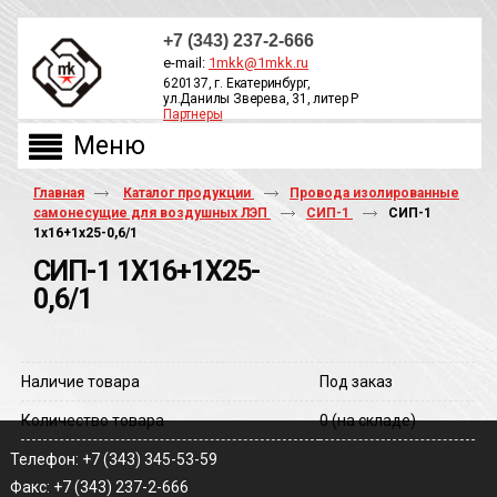
+7 (343) 237-2-666
e-mail:
1mkk@1mkk.ru
620137, г. Екатеринбург,
ул.Данилы Зверева, 31, литер Р
Партнеры
ОБРАТНЫЙ ЗВОНОК
Главная
Каталог продукции
Провода изолированные
самонесущие для воздушных ЛЭП
СИП-1
СИП-1
1х16+1х25-0,6/1
СИП-1 1Х16+1Х25-
0,6/1
Наличие товара
Под заказ
Количество товара
0
(на складе)
Телефон: +7 (343) 345-53-59
Факс: +7 (343) 237-2-666