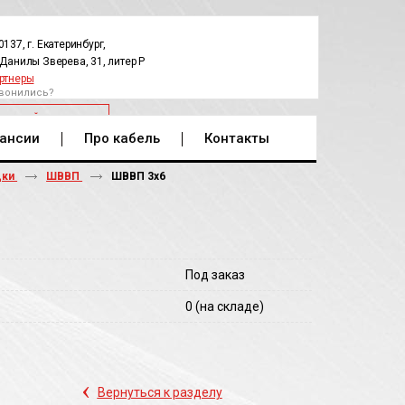
0137, г. Екатеринбург,
.Данилы Зверева, 31, литер Р
ртнеры
вонились?
РАТНЫЙ ЗВОНОК
ансии
Про кабель
Контакты
дки
ШВВП
ШВВП 3х6
Под заказ
0
(на складе)
‹
Вернуться к разделу