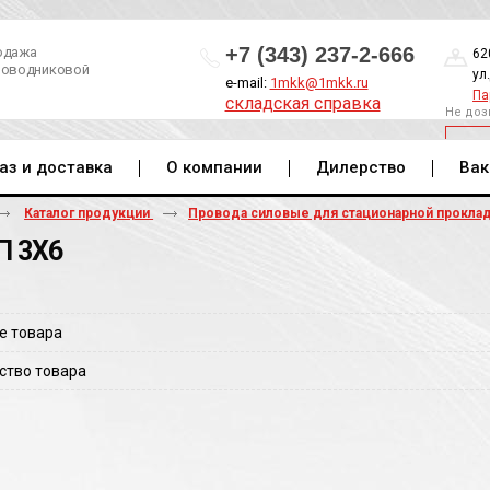
+7 (343) 237-2-666
одажа
62
роводниковой
ул
e-mail:
1mkk@1mkk.ru
Па
складская справка
Не доз
ОБ
аз и доставка
О компании
Дилерство
Вак
Каталог продукции
Провода силовые для стационарной прокла
 3Х6
е товара
ство товара