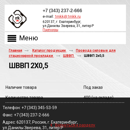
+7 (343) 237-2-666
e-mail:
1mkk@1mkk.ru
620137, г. Екатеринбург,
ул.Данилы Зверева, 31, литер Р
Партнеры
ОБРАТНЫЙ ЗВОНОК
Главная
Каталог продукции
Провода силовые для
стационарной прокладки
ШВВП
ШВВП 2х0,5
ШВВП 2Х0,5
Наличие товара
Под заказ
Количество товара
400
(на складе)
Телефон: +7 (343) 345-53-59
Факс: +7 (343) 237-2-666
‹
Адрес: 620137, Россия, г. Екатеринбург,
Вернуться к разделу
ул.Данилы Зверева, 31, литер Р