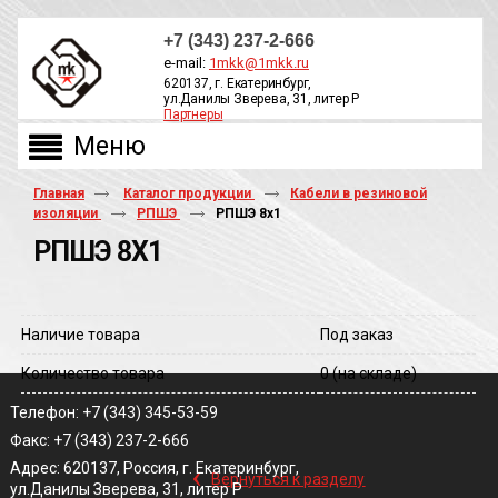
+7 (343) 237-2-666
e-mail:
1mkk@1mkk.ru
620137, г. Екатеринбург,
ул.Данилы Зверева, 31, литер Р
Партнеры
ОБРАТНЫЙ ЗВОНОК
Главная
Каталог продукции
Кабели в резиновой
изоляции
РПШЭ
РПШЭ 8х1
РПШЭ 8Х1
Наличие товара
Под заказ
Количество товара
0
(на складе)
Телефон: +7 (343) 345-53-59
Факс: +7 (343) 237-2-666
‹
Адрес: 620137, Россия, г. Екатеринбург,
Вернуться к разделу
ул.Данилы Зверева, 31, литер Р