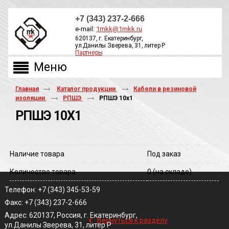
+7 (343) 237-2-666
e-mail:
1mkk@1mkk.ru
620137, г. Екатеринбург,
ул.Данилы Зверева, 31, литер Р
Партнеры
ОБРАТНЫЙ ЗВОНОК
Главная
Каталог продукции
Кабели в резиновой
изоляции
РПШЭ
РПШЭ 10х1
РПШЭ 10Х1
Наличие товара
Под заказ
Количество товара
0
(на складе)
Телефон: +7 (343) 345-53-59
Факс: +7 (343) 237-2-666
‹
Адрес: 620137, Россия, г. Екатеринбург,
Вернуться к разделу
ул.Данилы Зверева, 31, литер Р