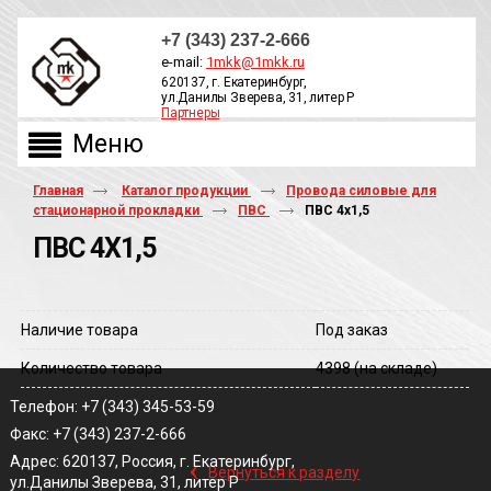
+7 (343) 237-2-666
e-mail:
1mkk@1mkk.ru
620137, г. Екатеринбург,
ул.Данилы Зверева, 31, литер Р
Партнеры
ОБРАТНЫЙ ЗВОНОК
Главная
Каталог продукции
Провода силовые для
стационарной прокладки
ПВС
ПВС 4х1,5
ПВС 4Х1,5
Наличие товара
Под заказ
Количество товара
4398
(на складе)
Телефон: +7 (343) 345-53-59
Факс: +7 (343) 237-2-666
‹
Адрес: 620137, Россия, г. Екатеринбург,
Вернуться к разделу
ул.Данилы Зверева, 31, литер Р