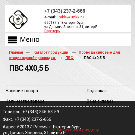
+7 (343) 237-2-666
e-mail:
1mkk@1mkk.ru
620137, г. Екатеринбург,
ул.Данилы Зверева, 31, литер Р
Партнеры
ОБРАТНЫЙ ЗВОНОК
Главная
Каталог продукции
Провода силовые для
стационарной прокладки
ПВС
ПВС 4х0,5 Б
ПВС 4Х0,5 Б
Наличие товара
Под заказ
Количество товара
0
(на складе)
Телефон: +7 (343) 345-53-59
Факс: +7 (343) 237-2-666
‹
Адрес: 620137, Россия, г. Екатеринбург,
Вернуться к разделу
ул.Данилы Зверева, 31, литер Р