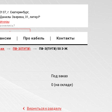
0137, г. Екатеринбург,
.Данилы Зверева, 31, литер Р
ртнеры
вонились?
РАТНЫЙ ЗВОНОК
ансии
Про кабель
Контакты
дки
ПВ-3(ПУГВ)
ПВ-3(ПУГВ) 50 З-Ж
Под заказ
0
(на складе)
‹
Вернуться к разделу