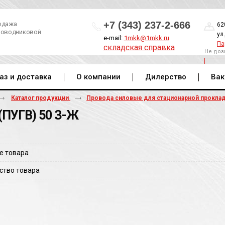
+7 (343) 237-2-666
одажа
62
роводниковой
ул
e-mail:
1mkk@1mkk.ru
Па
складская справка
Не доз
ОБ
аз и доставка
О компании
Дилерство
Вак
Каталог продукции
Провода силовые для стационарной прокла
(ПУГВ) 50 З-Ж
е товара
ство товара