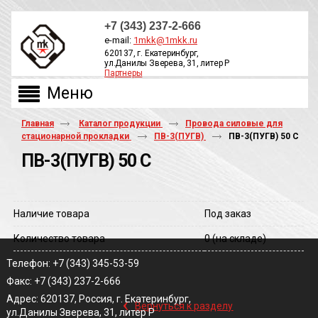
+7 (343) 237-2-666
e-mail:
1mkk@1mkk.ru
620137, г. Екатеринбург,
ул.Данилы Зверева, 31, литер Р
Партнеры
ОБРАТНЫЙ ЗВОНОК
Главная
Каталог продукции
Провода силовые для
стационарной прокладки
ПВ-3(ПУГВ)
ПВ-3(ПУГВ) 50 С
ПВ-3(ПУГВ) 50 С
Наличие товара
Под заказ
Количество товара
0
(на складе)
Телефон: +7 (343) 345-53-59
Факс: +7 (343) 237-2-666
‹
Адрес: 620137, Россия, г. Екатеринбург,
Вернуться к разделу
ул.Данилы Зверева, 31, литер Р