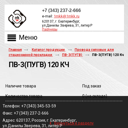
+7 (343) 237-2-666
e-mail:
1mkk@1mkk.ru
620137, г. Екатеринбург,
ул.Данилы Зверева, 31, литер Р
Партнеры
ОБРАТНЫЙ ЗВОНОК
Главная
Каталог продукции
Провода силовые для
стационарной прокладки
ПВ-3(ПУГВ)
ПВ-3(ПУГВ) 120 Кч
ПВ-3(ПУГВ) 120 КЧ
Наличие товара
Под заказ
Количество товара
0
(на складе)
Телефон: +7 (343) 345-53-59
Факс: +7 (343) 237-2-666
‹
Адрес: 620137, Россия, г. Екатеринбург,
Вернуться к разделу
ул.Данилы Зверева, 31, литер Р