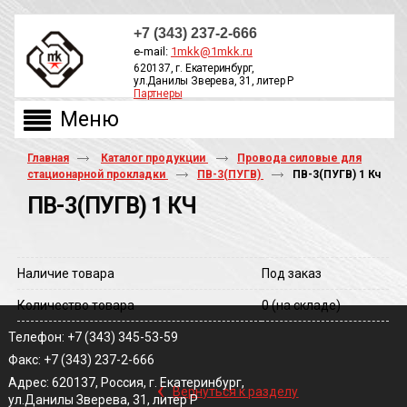
+7 (343) 237-2-666
e-mail:
1mkk@1mkk.ru
620137, г. Екатеринбург,
ул.Данилы Зверева, 31, литер Р
Партнеры
ОБРАТНЫЙ ЗВОНОК
Главная
Каталог продукции
Провода силовые для
стационарной прокладки
ПВ-3(ПУГВ)
ПВ-3(ПУГВ) 1 Кч
ПВ-3(ПУГВ) 1 КЧ
Наличие товара
Под заказ
Количество товара
0
(на складе)
Телефон: +7 (343) 345-53-59
Факс: +7 (343) 237-2-666
‹
Адрес: 620137, Россия, г. Екатеринбург,
Вернуться к разделу
ул.Данилы Зверева, 31, литер Р