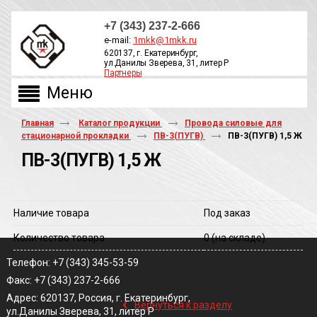
+7 (343) 237-2-666
e-mail:
1mkk@1mkk.ru
620137, г. Екатеринбург,
ул.Данилы Зверева, 31, литер Р
Партнеры
ОБРАТНЫЙ ЗВОНОК
Главная
Каталог продукции
Провода силовые для
стационарной прокладки
ПВ-3(ПУГВ)
ПВ-3(ПУГВ) 1,5 Ж
ПВ-3(ПУГВ) 1,5 Ж
Наличие товара
Под заказ
Количество товара
0
(на складе)
Телефон: +7 (343) 345-53-59
Факс: +7 (343) 237-2-666
‹
Адрес: 620137, Россия, г. Екатеринбург,
Вернуться к разделу
ул.Данилы Зверева, 31, литер Р