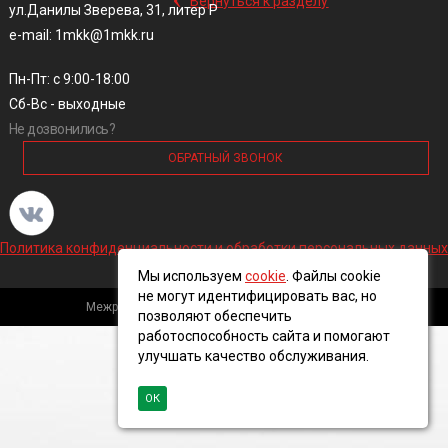
Вернуться к разделу
ул.Данилы Зверева, 31, литер Р
e-mail: 1mkk@1mkk.ru
Пн-Пт: с 9:00-18:00
Сб-Вс - выходные
Не дозвонились?
ОБРАТНЫЙ ЗВОНОК
Политика конфиденциальности и обработки персональных данных
Мы используем
cookie
. Файлы cookie
не могут идентифицировать вас, но
Межрегиональная кабельная компания, 2016 ©
позволяют обеспечить
работоспособность сайта и помогают
улучшать качество обслуживания.
ОК