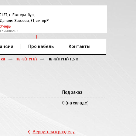
0137, г. Екатеринбург,
.Данилы Зверева, 31, литер Р
ртнеры
вонились?
РАТНЫЙ ЗВОНОК
ансии
Про кабель
Контакты
дки
ПВ-3(ПУГВ)
ПВ-3(ПУГВ) 1,5 С
Под заказ
0
(на складе)
‹
Вернуться к разделу