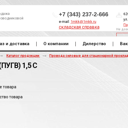
+7 (343) 237-2-666
одажа
62
роводниковой
ул
e-mail:
1mkk@1mkk.ru
Па
складская справка
Не доз
ОБ
аз и доставка
О компании
Дилерство
Вак
Каталог продукции
Провода силовые для стационарной прокла
ПУГВ) 1,5 С
е товара
ство товара