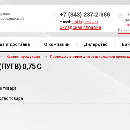
+7 (343) 237-2-666
одажа
62
роводниковой
ул
e-mail:
1mkk@1mkk.ru
Па
складская справка
Не доз
ОБ
аз и доставка
О компании
Дилерство
Вак
Каталог продукции
Провода силовые для стационарной прокла
(ПУГВ) 0,75 С
е товара
ство товара