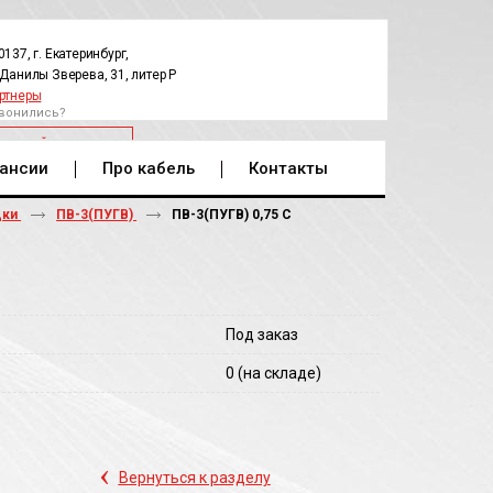
0137, г. Екатеринбург,
.Данилы Зверева, 31, литер Р
ртнеры
вонились?
РАТНЫЙ ЗВОНОК
ансии
Про кабель
Контакты
дки
ПВ-3(ПУГВ)
ПВ-3(ПУГВ) 0,75 С
Под заказ
0
(на складе)
‹
Вернуться к разделу