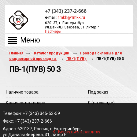
+7 (343) 237-2-666
e-mail:
1mkk@1mkk.ru
620137, г. Екатеринбург,
ул.Данилы Зверева, 31, литер Р
Партнеры
ОБРАТНЫЙ ЗВОНОК
Главная
Каталог продукции
Провода силовые для
стационарной прокладки
ПВ-1(ПУВ)
ПВ-1(ПУВ) 50 З
ПВ-1(ПУВ) 50 З
Наличие товара
Под заказ
Количество товара
0
(на складе)
Телефон: +7 (343) 345-53-59
Факс: +7 (343) 237-2-666
‹
Адрес: 620137, Россия, г. Екатеринбург,
Вернуться к разделу
ул.Данилы Зверева, 31, литер Р