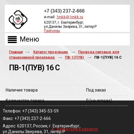
+7 (343) 237-2-666
e-mail:
1mkk@1mkk.ru
620137, г. Екатеринбург,
ул.Данилы Зверева, 31, литер Р
Партнеры
ОБРАТНЫЙ ЗВОНОК
Главная
Каталог продукции
Провода силовые для
стационарной прокладки
ПВ-1(ПУВ)
ПВ-1(ПУВ) 16 С
ПВ-1(ПУВ) 16 С
Наличие товара
Под заказ
Количество товара
0
(на складе)
Телефон: +7 (343) 345-53-59
Факс: +7 (343) 237-2-666
‹
Адрес: 620137, Россия, г. Екатеринбург,
Вернуться к разделу
ул.Данилы Зверева, 31, литер Р