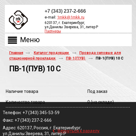
+7 (343) 237-2-666
e-mail:
1mkk@1mkk.ru
620137, г. Екатеринбург,
ул.Данилы Зверева, 31, литер Р
Партнеры
ОБРАТНЫЙ ЗВОНОК
Главная
Каталог продукции
Провода силовые для
стационарной прокладки
ПВ-1(ПУВ)
ПВ-1(ПУВ) 10 С
ПВ-1(ПУВ) 10 С
Наличие товара
Под заказ
Количество товара
0
(на складе)
Телефон: +7 (343) 345-53-59
Факс: +7 (343) 237-2-666
‹
Адрес: 620137, Россия, г. Екатеринбург,
Вернуться к разделу
ул.Данилы Зверева, 31, литер Р