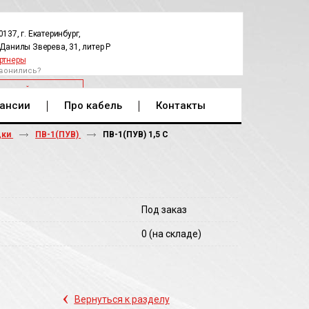
0137, г. Екатеринбург,
.Данилы Зверева, 31, литер Р
ртнеры
вонились?
РАТНЫЙ ЗВОНОК
ансии
Про кабель
Контакты
дки
ПВ-1(ПУВ)
ПВ-1(ПУВ) 1,5 С
Под заказ
0
(на складе)
‹
Вернуться к разделу