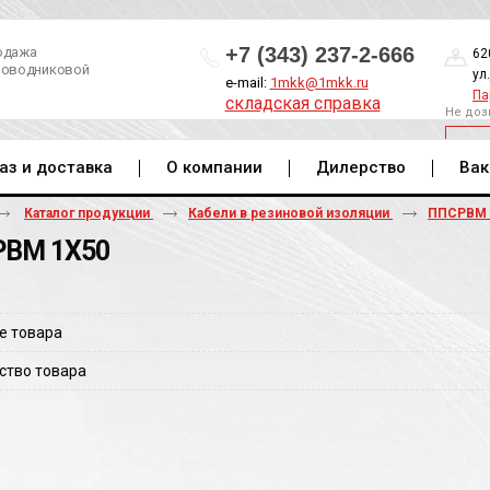
+7 (343) 237-2-666
одажа
62
роводниковой
ул
e-mail:
1mkk@1mkk.ru
Па
складская справка
Не доз
ОБ
аз и доставка
О компании
Дилерство
Вак
Каталог продукции
Кабели в резиновой изоляции
ППСРВ
ВМ 1Х50
е товара
ство товара