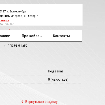
0137, г. Екатеринбург,
.Данилы Зверева, 31, литер Р
ртнеры
вонились?
РАТНЫЙ ЗВОНОК
ансии
Про кабель
Контакты
М
ППСРВМ 1х50
Под заказ
0
(на складе)
‹
Вернуться к разделу