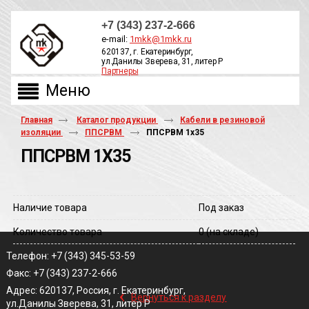
+7 (343) 237-2-666
e-mail:
1mkk@1mkk.ru
620137, г. Екатеринбург,
ул.Данилы Зверева, 31, литер Р
Партнеры
ОБРАТНЫЙ ЗВОНОК
Главная
Каталог продукции
Кабели в резиновой
изоляции
ППСРВМ
ППСРВМ 1х35
ППСРВМ 1Х35
Наличие товара
Под заказ
Количество товара
0
(на складе)
Телефон: +7 (343) 345-53-59
Факс: +7 (343) 237-2-666
‹
Адрес: 620137, Россия, г. Екатеринбург,
Вернуться к разделу
ул.Данилы Зверева, 31, литер Р