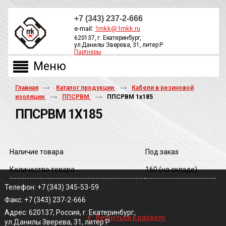
+7 (343) 237-2-666
e-mail:
1mkk@1mkk.ru
620137, г. Екатеринбург,
ул.Данилы Зверева, 31, литер Р
Партнеры
ОБРАТНЫЙ ЗВОНОК
Главная
Каталог продукции
Кабели в резиновой
изоляции
ППСРВМ
ППСРВМ 1х185
ППСРВМ 1Х185
Наличие товара
Под заказ
Количество товара
160
(на складе)
Телефон: +7 (343) 345-53-59
Факс: +7 (343) 237-2-666
‹
Адрес: 620137, Россия, г. Екатеринбург,
Вернуться к разделу
ул.Данилы Зверева, 31, литер Р