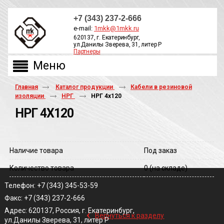
+7 (343) 237-2-666
e-mail:
1mkk@1mkk.ru
620137, г. Екатеринбург,
ул.Данилы Зверева, 31, литер Р
Партнеры
ОБРАТНЫЙ ЗВОНОК
Главная
Каталог продукции
Кабели в резиновой
изоляции
НРГ
НРГ 4х120
НРГ 4Х120
Наличие товара
Под заказ
Количество товара
0
(на складе)
Телефон: +7 (343) 345-53-59
Факс: +7 (343) 237-2-666
‹
Адрес: 620137, Россия, г. Екатеринбург,
Вернуться к разделу
ул.Данилы Зверева, 31, литер Р