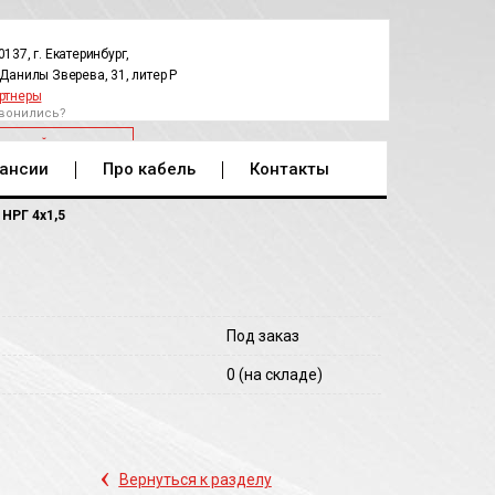
0137, г. Екатеринбург,
.Данилы Зверева, 31, литер Р
ртнеры
вонились?
РАТНЫЙ ЗВОНОК
ансии
Про кабель
Контакты
НРГ 4х1,5
Под заказ
0
(на складе)
‹
Вернуться к разделу