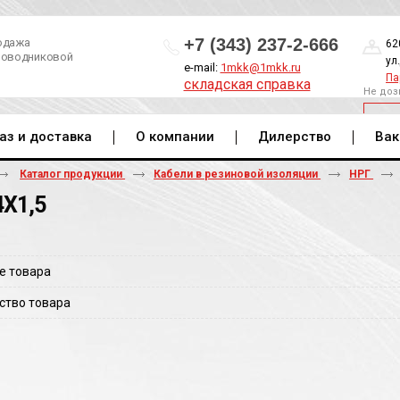
+7 (343) 237-2-666
одажа
62
роводниковой
ул
e-mail:
1mkk@1mkk.ru
Па
складская справка
Не доз
ОБ
аз и доставка
О компании
Дилерство
Вак
Каталог продукции
Кабели в резиновой изоляции
НРГ
4Х1,5
е товара
ство товара