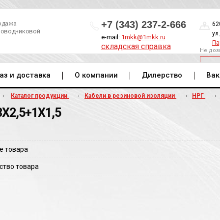
+7 (343) 237-2-666
одажа
62
роводниковой
ул
e-mail:
1mkk@1mkk.ru
Па
складская справка
Не доз
ОБ
аз и доставка
О компании
Дилерство
Вак
Каталог продукции
Кабели в резиновой изоляции
НРГ
3Х2,5+1Х1,5
е товара
ство товара