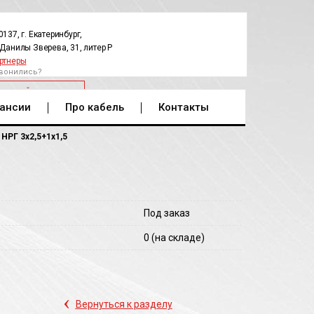
0137, г. Екатеринбург,
.Данилы Зверева, 31, литер Р
ртнеры
вонились?
РАТНЫЙ ЗВОНОК
ансии
Про кабель
Контакты
НРГ 3х2,5+1х1,5
Под заказ
0
(на складе)
‹
Вернуться к разделу