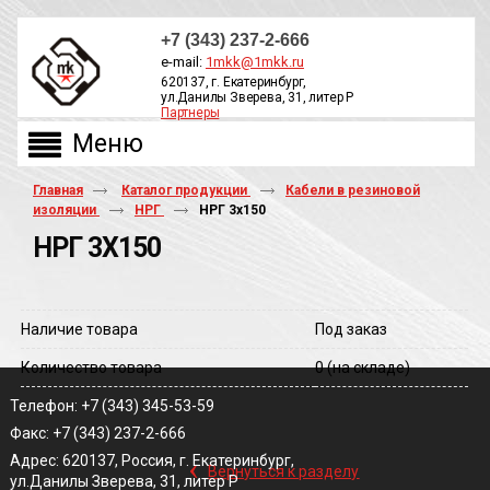
+7 (343) 237-2-666
e-mail:
1mkk@1mkk.ru
620137, г. Екатеринбург,
ул.Данилы Зверева, 31, литер Р
Партнеры
ОБРАТНЫЙ ЗВОНОК
Главная
Каталог продукции
Кабели в резиновой
изоляции
НРГ
НРГ 3х150
НРГ 3Х150
Наличие товара
Под заказ
Количество товара
0
(на складе)
Телефон: +7 (343) 345-53-59
Факс: +7 (343) 237-2-666
‹
Адрес: 620137, Россия, г. Екатеринбург,
Вернуться к разделу
ул.Данилы Зверева, 31, литер Р