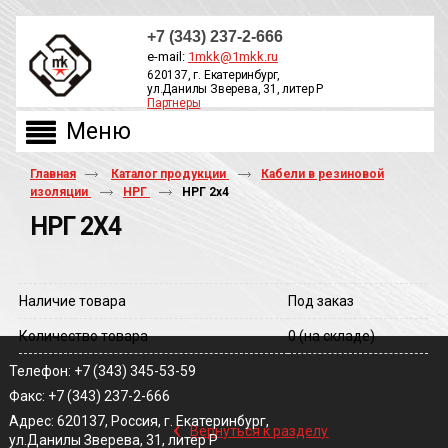
+7 (343) 237-2-666
e-mail:
1mkk@1mkk.ru
620137, г. Екатеринбург,
ул.Данилы Зверева, 31, литер Р
Партнеры
ОБРАТНЫЙ ЗВОНОК
Главная
Каталог продукции
Кабели в резиновой
изоляции
НРГ
НРГ 2х4
НРГ 2Х4
Наличие товара
Под заказ
Количество товара
0
(на складе)
Телефон: +7 (343) 345-53-59
Факс: +7 (343) 237-2-666
‹
Адрес: 620137, Россия, г. Екатеринбург,
Вернуться к разделу
ул.Данилы Зверева, 31, литер Р