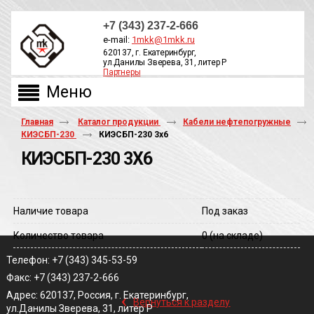
+7 (343) 237-2-666
e-mail:
1mkk@1mkk.ru
620137, г. Екатеринбург,
ул.Данилы Зверева, 31, литер Р
Партнеры
ОБРАТНЫЙ ЗВОНОК
Главная
Каталог продукции
Кабели нефтепогружные
КИЭСБП-230
КИЭСБП-230 3х6
КИЭСБП-230 3Х6
Наличие товара
Под заказ
Количество товара
0
(на складе)
Телефон: +7 (343) 345-53-59
Факс: +7 (343) 237-2-666
‹
Адрес: 620137, Россия, г. Екатеринбург,
Вернуться к разделу
ул.Данилы Зверева, 31, литер Р