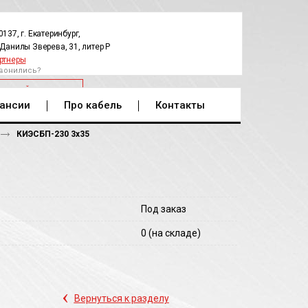
0137, г. Екатеринбург,
.Данилы Зверева, 31, литер Р
ртнеры
вонились?
РАТНЫЙ ЗВОНОК
ансии
Про кабель
Контакты
КИЭСБП-230 3х35
Под заказ
0
(на складе)
‹
Вернуться к разделу