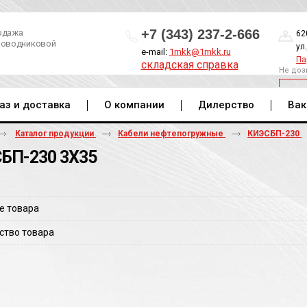
+7 (343) 237-2-666
одажа
62
роводниковой
ул
e-mail:
1mkk@1mkk.ru
Па
складская справка
Не доз
ОБ
аз и доставка
О компании
Дилерство
Вак
Каталог продукции
Кабели нефтепогружные
КИЭСБП-230
БП-230 3Х35
е товара
ство товара