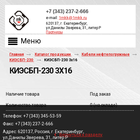
+7 (343) 237-2-666
e-mail:
1mkk@1mkk.ru
620137, г. Екатеринбург,
ул.Данилы Зверева, 31, литер Р
Партнеры
ОБРАТНЫЙ ЗВОНОК
Главная
Каталог продукции
Кабели нефтепогружные
КИЭСБП-230
КИЭСБП-230 3х16
КИЭСБП-230 3Х16
Наличие товара
Под заказ
Количество товара
0
(на складе)
Телефон: +7 (343) 345-53-59
Факс: +7 (343) 237-2-666
‹
Адрес: 620137, Россия, г. Екатеринбург,
Вернуться к разделу
ул.Данилы Зверева, 31, литер Р