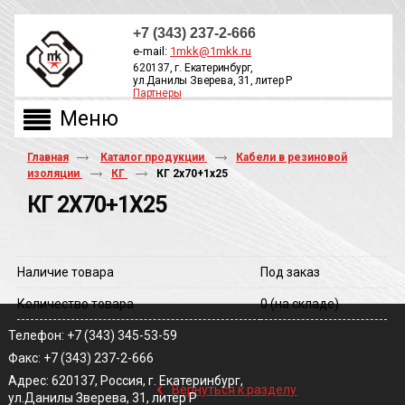
+7 (343) 237-2-666
e-mail:
1mkk@1mkk.ru
620137, г. Екатеринбург,
ул.Данилы Зверева, 31, литер Р
Партнеры
ОБРАТНЫЙ ЗВОНОК
Главная
Каталог продукции
Кабели в резиновой
изоляции
КГ
КГ 2х70+1х25
КГ 2Х70+1Х25
Наличие товара
Под заказ
Количество товара
0
(на складе)
Телефон: +7 (343) 345-53-59
Факс: +7 (343) 237-2-666
‹
Адрес: 620137, Россия, г. Екатеринбург,
Вернуться к разделу
ул.Данилы Зверева, 31, литер Р