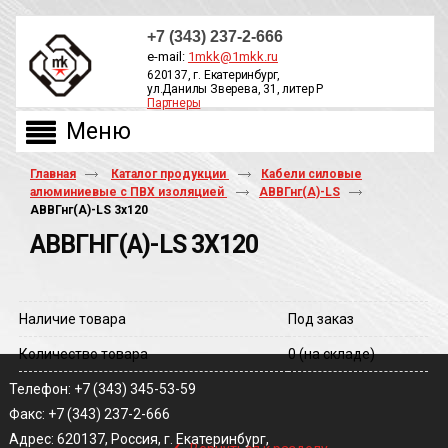
+7 (343) 237-2-666
e-mail:
1mkk@1mkk.ru
620137, г. Екатеринбург,
ул.Данилы Зверева, 31, литер Р
Партнеры
ОБРАТНЫЙ ЗВОНОК
Главная
Каталог продукции
Кабели силовые
алюминиевые с ПВХ изоляцией
АВВГнг(А)-LS
АВВГнг(A)-LS 3х120
АВВГНГ(A)-LS 3Х120
Наличие товара
Под заказ
Количество товара
0
(на складе)
Телефон: +7 (343) 345-53-59
Факс: +7 (343) 237-2-666
‹
Адрес: 620137, Россия, г. Екатеринбург,