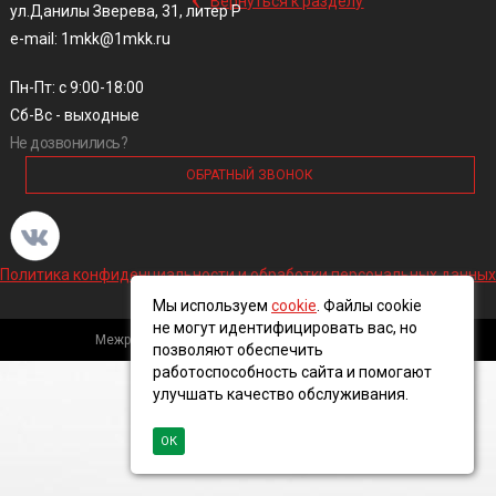
Вернуться к разделу
ул.Данилы Зверева, 31, литер Р
e-mail: 1mkk@1mkk.ru
Пн-Пт: с 9:00-18:00
Сб-Вс - выходные
Не дозвонились?
ОБРАТНЫЙ ЗВОНОК
Политика конфиденциальности и обработки персональных данных
Мы используем
cookie
. Файлы cookie
не могут идентифицировать вас, но
Межрегиональная кабельная компания, 2016 ©
позволяют обеспечить
работоспособность сайта и помогают
улучшать качество обслуживания.
ОК