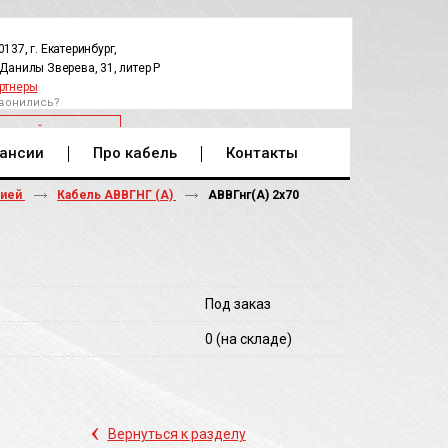
0137, г. Екатеринбург,
.Данилы Зверева, 31, литер Р
ртнеры
вонились?
РАТНЫЙ ЗВОНОК
ансии
Про кабель
Контакты
цией
Кабель АВВГНГ (А)
АВВГнг(A) 2х70
Под заказ
0
(на складе)
‹
Вернуться к разделу