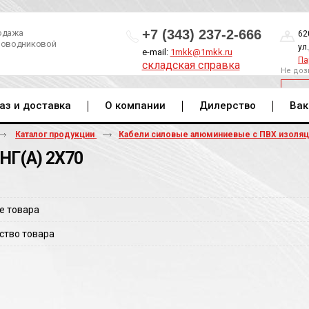
+7 (343) 237-2-666
одажа
62
роводниковой
ул
e-mail:
1mkk@1mkk.ru
Па
складская справка
Не доз
ОБ
аз и доставка
О компании
Дилерство
Вак
Каталог продукции
Кабели силовые алюминиевые с ПВХ изоля
НГ(A) 2Х70
е товара
ство товара