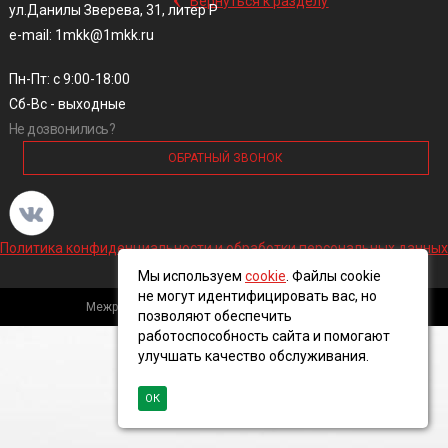
Вернуться к разделу
ул.Данилы Зверева, 31, литер Р
e-mail: 1mkk@1mkk.ru
Пн-Пт: с 9:00-18:00
Сб-Вс - выходные
Не дозвонились?
ОБРАТНЫЙ ЗВОНОК
Политика конфиденциальности и обработки персональных данных
Мы используем
cookie
. Файлы cookie
не могут идентифицировать вас, но
Межрегиональная кабельная компания, 2016 ©
позволяют обеспечить
работоспособность сайта и помогают
улучшать качество обслуживания.
ОК