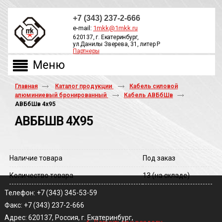
+7 (343) 237-2-666
e-mail:
1mkk@1mkk.ru
620137, г. Екатеринбург,
ул.Данилы Зверева, 31, литер Р
Партнеры
ОБРАТНЫЙ ЗВОНОК
Главная
Каталог продукции
Кабель силовой
алюминиевый бронированный
Кабель АВБбШв
АВБбШв 4х95
АВББШВ 4Х95
Наличие товара
Под заказ
Количество товара
13
(на складе)
Телефон: +7 (343) 345-53-59
Факс: +7 (343) 237-2-666
‹
Адрес: 620137, Россия, г. Екатеринбург,