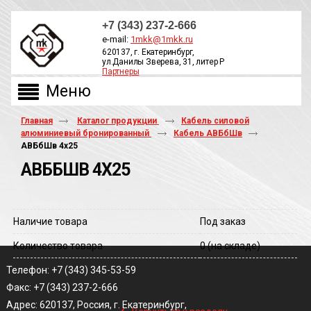
+7 (343) 237-2-666
e-mail:
1mkk@1mkk.ru
620137, г. Екатеринбург,
ул.Данилы Зверева, 31, литер Р
Партнеры
ОБРАТНЫЙ ЗВОНОК
Главная
Каталог продукции
Кабель силовой
алюминиевый бронированный
Кабель АВБбШв
АВБбШв 4х25
АВББШВ 4Х25
Наличие товара
Под заказ
Количество товара
0
(на складе)
Телефон: +7 (343) 345-53-59
Факс: +7 (343) 237-2-666
‹
Адрес: 620137, Россия, г. Екатеринбург,