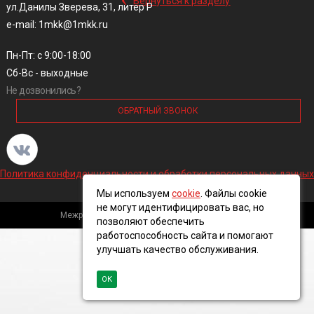
Вернуться к разделу
ул.Данилы Зверева, 31, литер Р
e-mail: 1mkk@1mkk.ru
Пн-Пт: с 9:00-18:00
Сб-Вс - выходные
Не дозвонились?
ОБРАТНЫЙ ЗВОНОК
Политика конфиденциальности и обработки персональных данных
Мы используем
cookie
. Файлы cookie
не могут идентифицировать вас, но
Межрегиональная кабельная компания, 2016 ©
позволяют обеспечить
работоспособность сайта и помогают
улучшать качество обслуживания.
ОК