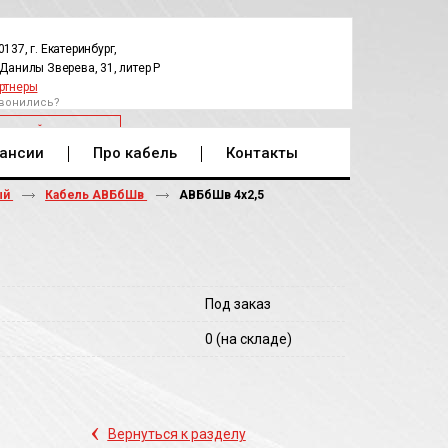
0137, г. Екатеринбург,
.Данилы Зверева, 31, литер Р
ртнеры
вонились?
РАТНЫЙ ЗВОНОК
ансии
Про кабель
Контакты
ый
Кабель АВБбШв
АВБбШв 4х2,5
Под заказ
0
(на складе)
‹
Вернуться к разделу