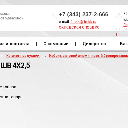
+7 (343) 237-2-666
одажа
62
роводниковой
ул
e-mail:
1mkk@1mkk.ru
Па
складская справка
Не доз
ОБ
аз и доставка
О компании
Дилерство
Вак
Каталог продукции
Кабель силовой алюминиевый бронированн
ШВ 4Х2,5
е товара
ство товара